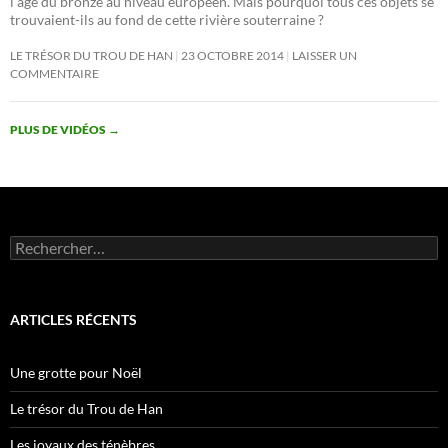
l’âge du bronze au niveau européen. Mais pourquoi tous ces objets se
trouvaient-ils au fond de cette rivière souterraine ?
LE TRÉSOR DU TROU DE HAN
23 OCTOBRE 2014
LAISSER UN
COMMENTAIRE
PLUS DE VIDÉOS
→
Rechercher :
ARTICLES RÉCENTS
Une grotte pour Noël
Le trésor du Trou de Han
Les joyaux des ténèbres