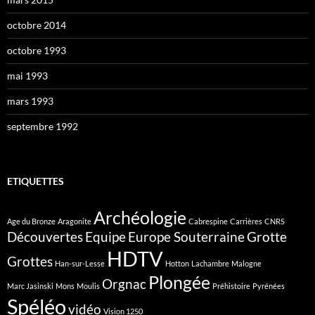
octobre 2014
octobre 1993
mai 1993
mars 1993
septembre 1992
ETIQUETTES
Archéologie
Age du Bronze
Aragonite
Cabrespine
Carrières
CNRS
Découvertes
Equipe
Europe Souterraine
Grotte
HDTV
Grottes
Han-sur-Lesse
Hotton
Lachambre
Malogne
Plongée
Orgnac
Marc Jasinski
Mons
Moulis
Préhistoire
Pyrénées
Spéléo
vidéo
Vision 1250