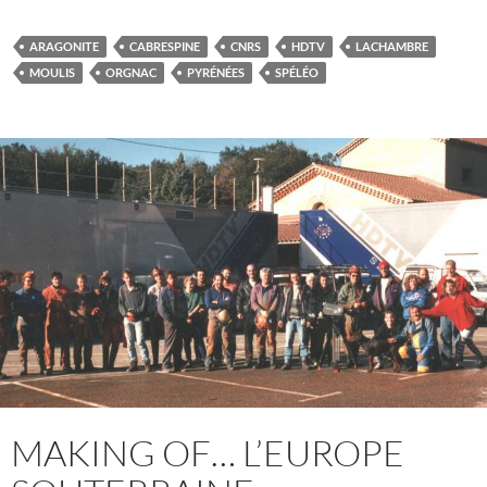
ARAGONITE
CABRESPINE
CNRS
HDTV
LACHAMBRE
MOULIS
ORGNAC
PYRÉNÉES
SPÉLÉO
MAKING OF… L’EUROPE